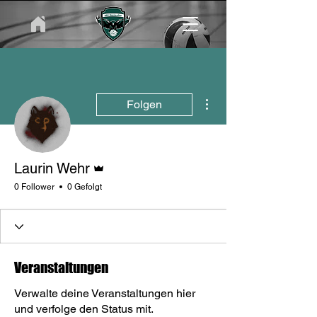
Weitere Optionen
Folgen
Administrator
Laurin Wehr
0 Follower
0 Gefolgt
Veranstaltungen
Verwalte deine Veranstaltungen hier
und verfolge den Status mit.